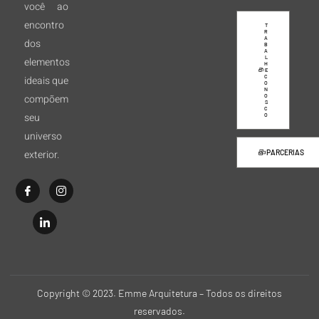
você ao
encontro
T
R
A
dos
B
A
L
elementos
H
E
C
ideais que
O
N
compõem
O
S
C
seu
O
universo
exterior.
PARCERIAS
Copyright © 2023. Emme Arquitetura – Todos os direitos
reservados.